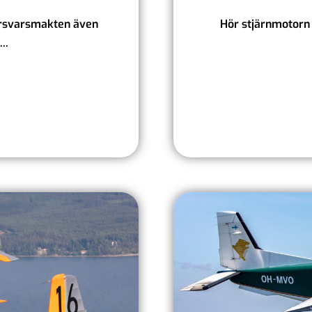
Försvarsmakten även
Hör stjärnmotorn 
..