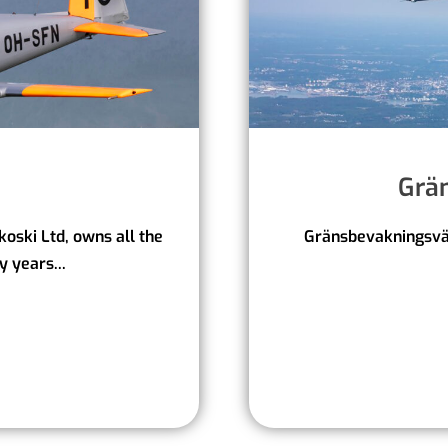
Grä
oski Ltd, owns all the
Gränsbevakningsväs
 years...