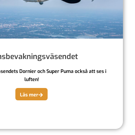
nsbevakningsväsendet
endets Dornier och Super Puma också att ses i
luften!
Läs mer