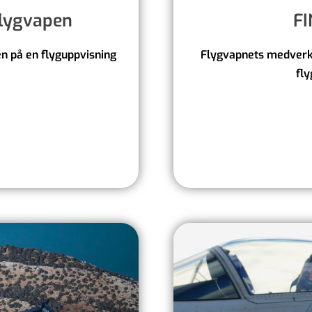
flygvapen
F
en på en flyguppvisning
Flygvapnets medverk
fly