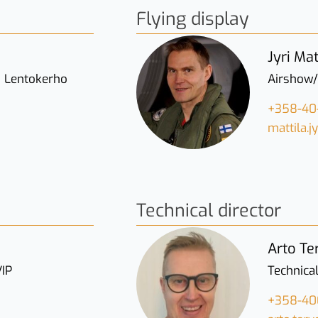
Flying display
Jyri Mat
n Lentokerho
Airshow/
+358-40
mattila.
Technical director
Arto Te
VIP
Technical
+358-40