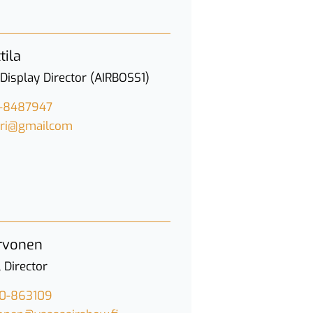
tila
Display Director (AIRBOSS1)
-8487947
jyri@gmailcom
rvonen
 Director
0-863109