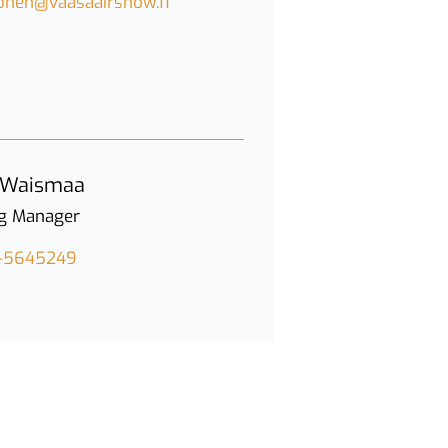
vonen@vaasaairshow.fi
 Waismaa
g Manager
-5645249