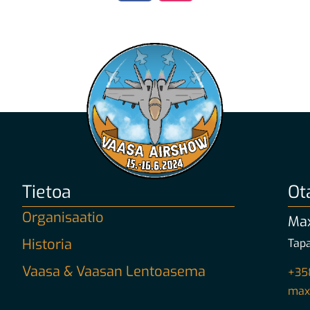
Tietoa
Ot
Organisaatio
Max
Historia
Tapa
Vaasa & Vaasan Lentoasema
+35
max.