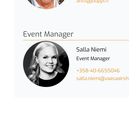
antti@jouppi.fi
Event Manager
Salla Niemi
Event Manager
+358-40-6655046
salla.niemi@vaasaairsh