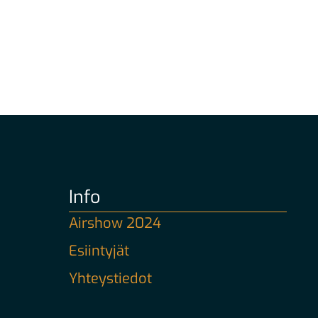
Info
Airshow 2024
Esiintyjät
Yhteystiedot