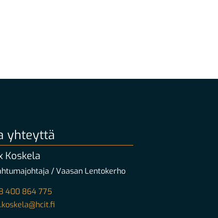
a yhteyttä
 Koskela
htumajohtaja / Vaasan Lentokerho
8 400 864 775
koskela@hcit.fi